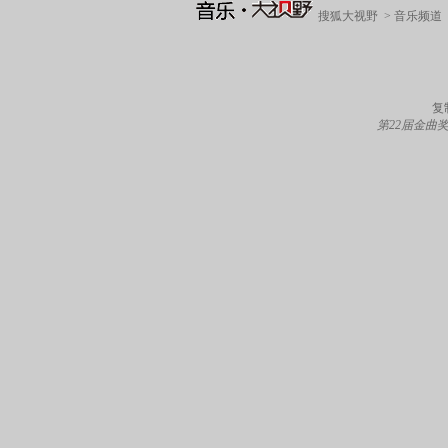
搜狐大视野
>
音乐频道
复
第22届金曲