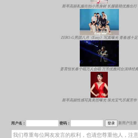
斯琴高丽私服街拍小秀身材 长腿吸睛优雅出行
ZERO-G男团八月《Easy》写真曝光 青春感十足
姜育恒长春个唱万人合唱 万芳优雅同台演绎经
斯琴高丽性感写真美照曝光 珠光宝气尽展芳华
新用户注册
用户名：
密码：