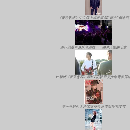
《谋杀歌谣》中文版上海将演 曝“谋杀”概念照
2017混凝草音乐节回顾：一整片天空的乐章
许魏洲《那又怎样》曝MV花絮 百变少年青春洋
李宇春封面大片优雅帅气 新专辑即将发布