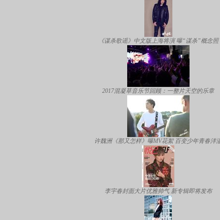
《谋杀歌谣》中文版上海将演 曝“谋杀”概念照
2017混凝草音乐节回顾：一整片天空的乐章
许魏洲《那又怎样》曝MV花絮 百变少年青春洋
李宇春封面大片优雅帅气 新专辑即将发布