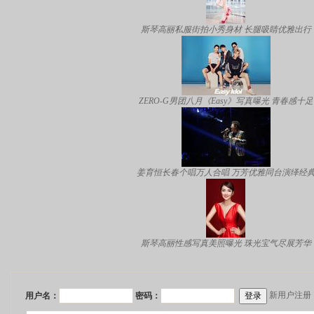
斯琴高丽私服街拍小秀身材 长腿吸睛优雅出行
ZERO-G男团八月《Easy》写真曝光 青春感十足
姜育恒长春个唱万人合唱 万芳优雅同台演绎经
斯琴高丽性感写真美照曝光 珠光宝气尽展芳华
新用户注册
用户名：
密码：