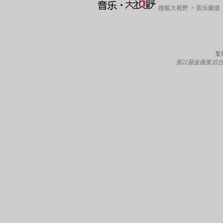
搜狐大视野
>
音乐频道
复
第22届金曲奖后