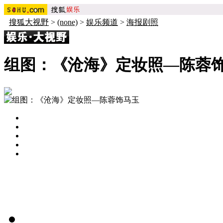
搜狐大视野
>
(none)
>
娱乐频道
>
海报剧照
组图：《沧海》定妆照—陈蓉