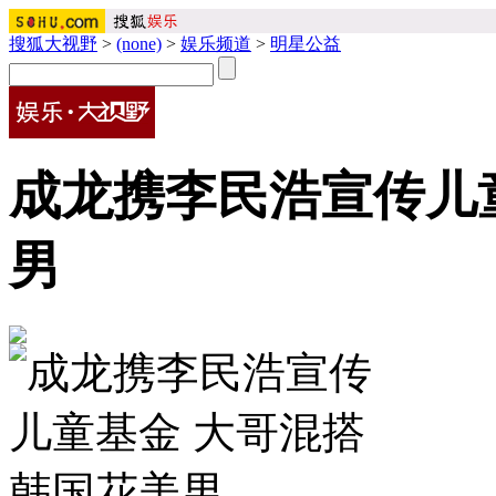
搜狐大视野
>
(none)
>
娱乐频道
>
明星公益
成龙携李民浩宣传儿
男