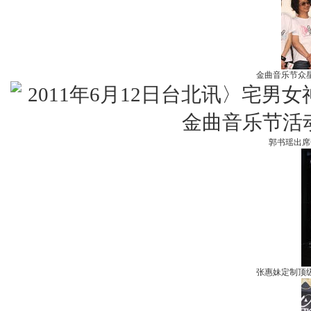
金曲音乐节众星
郭书瑶出席
张惠妹定制顶