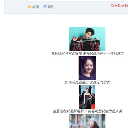
Ctrl+Ent
表情
辩论
黄新皓时尚写真曝光 多种风格演绎不一样的魅力
郭玮洁美图露出 变身元气少女
金晨亮相威尼斯电影节 笑容灿烂获潜力新人奖