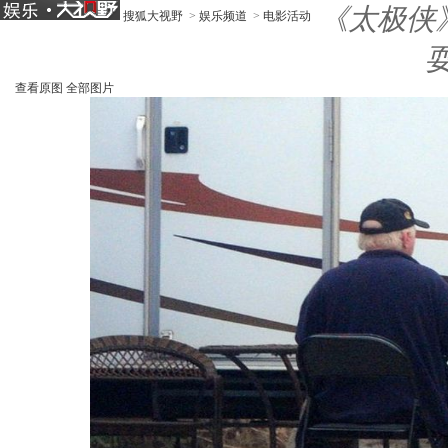
《太极侠》
搜狐大视野
>
娱乐频道
>
电影活动
查看原图
全部图片