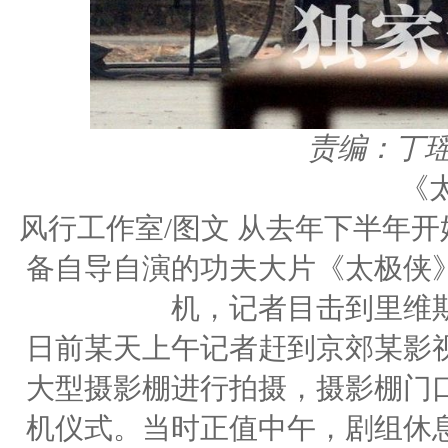
责编：丁
《
风行工作室/图文 从去年下半年
备自导自演的功夫大片《太极侠
机，记者目击到里维
日前某天上午记者赶到京郊某影
大型摄影棚进行拍摄，摄影棚门
机仪式。当时正值中午，剧组休