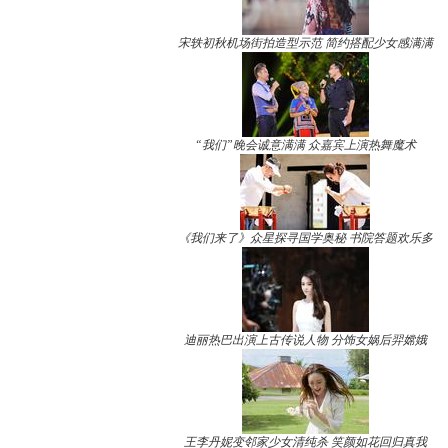
宋轶初秋机场街拍造型示范 简约搭配少女感满满
“我们”晚会诚意满满 众嘉宾上演热舞魔术
《我们来了》众星探寻国学奥秘 书院答题欢乐多
迪丽热巴出演上古传说人物 分饰女娲后羿嫦娥
王李丹妮变邻家少女清纯杀 笑颜如花回归真我