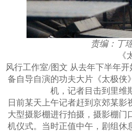
责编：丁
《
风行工作室/图文 从去年下半年
备自导自演的功夫大片《太极侠
机，记者目击到里维
日前某天上午记者赶到京郊某影
大型摄影棚进行拍摄，摄影棚门
机仪式。当时正值中午，剧组休