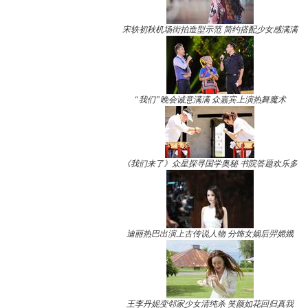
宋轶初秋机场街拍造型示范 简约搭配少女感满满
“我们”晚会诚意满满 众嘉宾上演热舞魔术
《我们来了》众星探寻国学奥秘 书院答题欢乐多
迪丽热巴出演上古传说人物 分饰女娲后羿嫦娥
王李丹妮变邻家少女清纯杀 笑颜如花回归真我