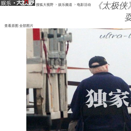
《太极侠》
搜狐大视野
>
娱乐频道
>
电影活动
查看原图
全部图片