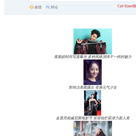
Ctrl+Ent
表情
辩论
黄新皓时尚写真曝光 多种风格演绎不一样的魅力
郭玮洁美图露出 变身元气少女
金晨亮相威尼斯电影节 笑容灿烂获潜力新人奖