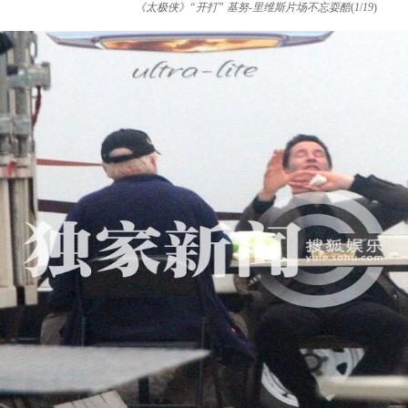
《太极侠》“开打” 基努-里维斯片场不忘耍酷
(
1
/
19
)