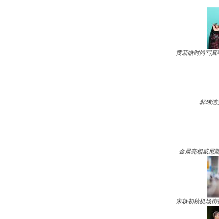
黄新皓时尚写真
郭玮洁
金晨亮相威尼斯
宋轶初秋机场街