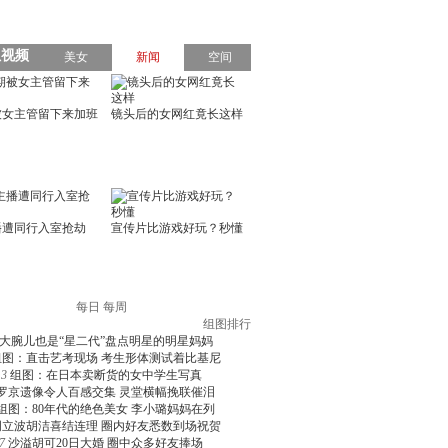
每日
每周
组图排行
大腕儿也是“星二代”盘点明星的明星妈妈
组图：直击艺考现场 考生形体测试着比基尼
3
组图：在日本卖断货的女中学生写真
罗京遗像令人百感交集 灵堂横幅挽联催泪
组图：80年代的绝色美女 李小璐妈妈在列
周立波胡洁喜结连理 圈内好友悉数到场祝贺
7
沙溢胡可20日大婚 圈中众多好友捧场