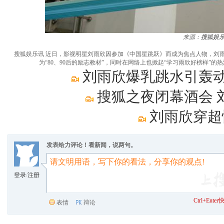
来源：
搜狐娱
搜狐娱乐讯 近日，影视明星刘雨欣因参加《中国星跳跃》而成为焦点人物，刘
为“80、90后的励志教材”，同时在网络上也掀起“学习雨欣好榜样
刘雨欣爆乳跳水引轰动
搜狐之夜闭幕酒会 
刘雨欣穿超
发表给力评论！看新闻，说两句。
登录
/
注册
Ctrl+Ent
表情
辩论