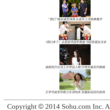
“我们”晚会诚意满满 众嘉宾上演热舞魔术
《我们来了》众星探寻国学奥秘 书院答题欢乐多
迪丽热巴出演上古传说人物 分饰女娲后羿嫦娥
王李丹妮变邻家少女清纯杀 笑颜如花回归真我
©
Copyright
2014 Sohu.com Inc. 