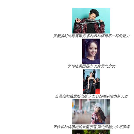
黄新皓时尚写真曝光 多种风格演绎不一样的魅力
郭玮洁美图露出 变身元气少女
金晨亮相威尼斯电影节 笑容灿烂获潜力新人奖
宋轶初秋机场街拍造型示范 简约搭配少女感满满