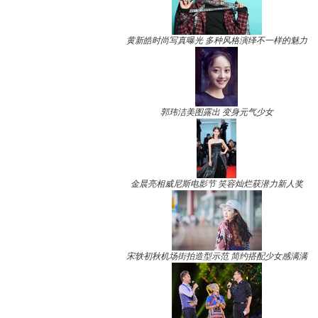
黄新皓时尚写真曝光 多种风格演绎不一样的魅力
郭玮洁美图露出 变身元气少女
金晨亮相威尼斯电影节 笑容灿烂获潜力新人奖
宋轶初秋机场街拍造型示范 简约搭配少女感满满