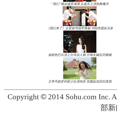
“我们”晚会诚意满满 众嘉宾上演热舞魔术
《我们来了》众星探寻国学奥秘 书院答题欢乐多
迪丽热巴出演上古传说人物 分饰女娲后羿嫦娥
王李丹妮变邻家少女清纯杀 笑颜如花回归真我
©
Copyright
2014 Sohu.com Inc. 
部新