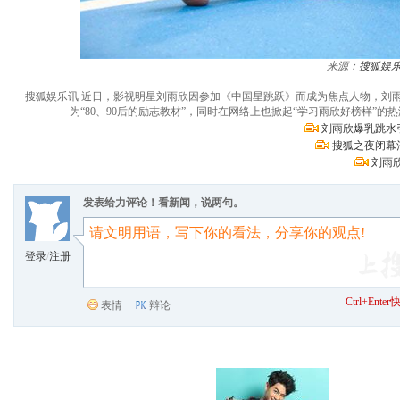
来源：
搜狐娱
搜狐娱乐讯 近日，影视明星刘雨欣因参加《中国星跳跃》而成为焦点人物，刘
为“80、90后的励志教材”，同时在网络上也掀起“学习雨欣好榜样
刘雨欣爆乳跳水
搜狐之夜闭幕
刘雨
发表给力评论！看新闻，说两句。
登录
/
注册
Ctrl+Ent
表情
辩论