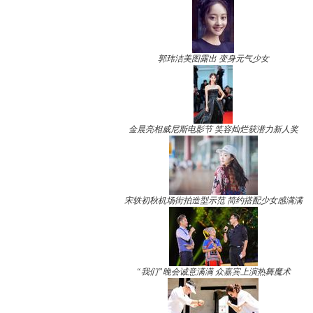
郭玮洁美图露出 变身元气少女
金晨亮相威尼斯电影节 笑容灿烂获潜力新人奖
宋轶初秋机场街拍造型示范 简约搭配少女感满满
“我们”晚会诚意满满 众嘉宾上演热舞魔术