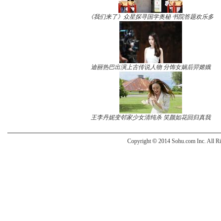
《我们来了》众星探寻国学奥秘 书院答题欢乐多
迪丽热巴出演上古传说人物 分饰女娲后羿嫦娥
王李丹妮变邻家少女清纯杀 笑颜如花回归真我
Copyright
©
2014 Sohu.com Inc. All