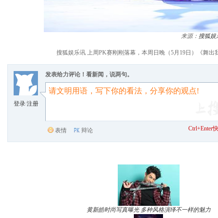
来源：
搜狐娱
搜狐娱乐讯 上周PK赛刚刚落幕，本周日晚（5月19日）《舞
发表给力评论！看新闻，说两句。
登录
/
注册
Ctrl+Ent
表情
辩论
黄新皓时尚写真曝光 多种风格演绎不一样的魅力