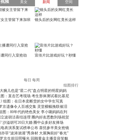
每日
每周
组图排行
大腕儿也是“星二代”盘点明星的明星妈妈
组图：直击艺考现场 考生形体测试着比基尼
3
组图：在日本卖断货的女中学生写真
罗京遗像令人百感交集 灵堂横幅挽联催泪
组图：80年代的绝色美女 李小璐妈妈在列
周立波胡洁喜结连理 圈内好友悉数到场祝贺
7
沙溢胡可20日大婚 圈中众多好友捧场
北电表演系复试榜单公布 喜忧参半美女抢镜
刘亦菲“波涛汹涌”秀身材 大展胸前好“春光”
罗京生前旧照曝光 回顾黄金主播音容笑貌