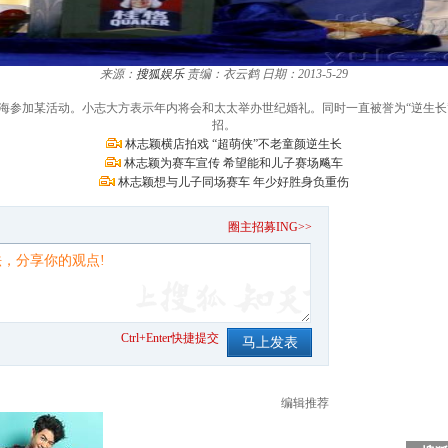
来源：
搜狐娱乐
责编：衣云鹤
日期：2013-5-29
相上海参加某活动。小志大方表示年内将会和太太举办世纪婚礼。同时一直被誉为“逆生
招。
林志颖横店拍戏 “超萌侠”不老童颜逆生长
林志颖为赛车宣传 希望能和儿子赛场飚车
林志颖想与儿子同场赛车 年少好胜身负重伤
。
圈主招募ING>>
Ctrl+Enter快捷提交
编辑推荐