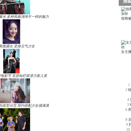
曝光 多种风格演绎不一样的魅力
美图露出 变身元气少女
电影节 笑容灿烂获潜力新人奖
1
2
4
5
拍造型示范 简约搭配少女感满满
6
8
9
10