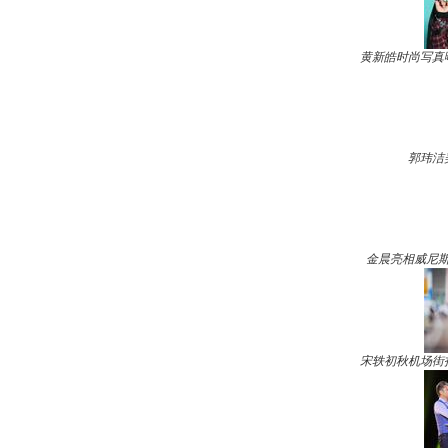
黄新皓时尚写真
郭玮洁
金晨亮相威尼斯
宋轶初秋机场街