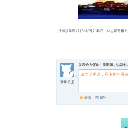
搜狐娱乐讯 (刘方纯/图文)昨日，林志颖亮
发表给力评论！看新闻，说两句
登录
/
注册
表情
辩论