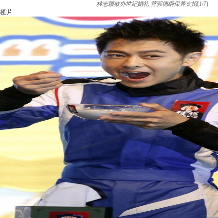
林志颖欲办世纪婚礼 替郭德纲保养支招
(
1
/
7
)
部图片