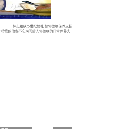
林志颖欲办世纪婚礼 替郭德纲保养支招
长”楷模的他也不忘为同龄人郭德纲的日常保养支