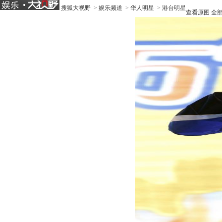
搜狐大视野
>
娱乐频道
>
华人明星
>
港台明星
查看原图
全