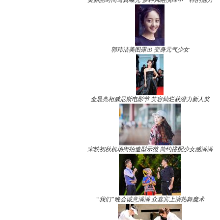
黄新皓时尚写真曝光 多种风格演绎不一样的魅力
郭玮洁美图露出 变身元气少女
金晨亮相威尼斯电影节 笑容灿烂获潜力新人奖
宋轶初秋机场街拍造型示范 简约搭配少女感满满
“我们”晚会诚意满满 众嘉宾上演热舞魔术