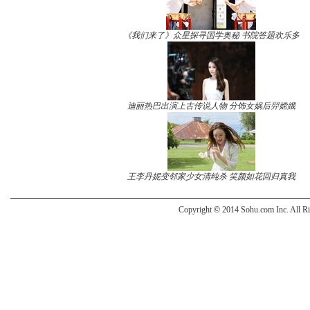
《我们来了》众星探寻国学奥秘 书院答题欢乐多
迪丽热巴出演上古传说人物 分饰女娲后羿嫦娥
王李丹妮变邻家少女清纯杀 笑颜如花回归真我
Copyright
©
2014 Sohu.com Inc. All