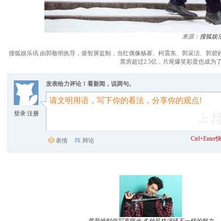
来源：
搜狐娱
搜狐娱乐讯 由郭敬明执导，柴智屏监制，当红偶像杨幂、柯震东、郭采洁、郭碧
票房超过2.5亿，片尾爆笑彩蛋也成
发表给力评论！看新闻，说两句。
登录
/
注册
Ctrl+Ent
表情
辩论