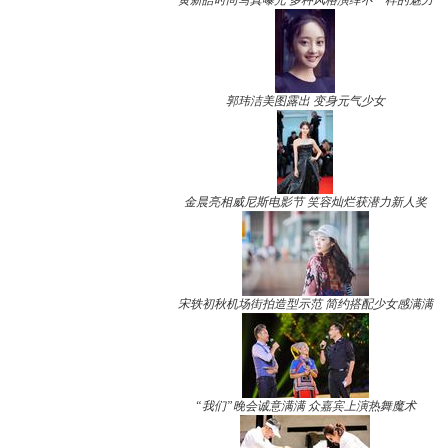
黄新皓时尚写真曝光 多种风格演绎不一样的魅力
郭玮洁美图露出 变身元气少女
金晨亮相威尼斯电影节 笑容灿烂获潜力新人奖
宋轶初秋机场街拍造型示范 简约搭配少女感满满
“我们”晚会诚意满满 众嘉宾上演热舞魔术