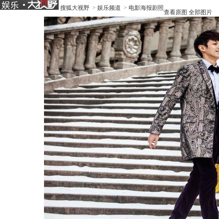
搜狐大视野
>
娱乐频道
>
电影海报剧照
查看原图
全部图片