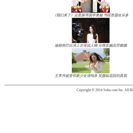
《我们来了》众星探寻国学奥秘 书院答题欢乐多
迪丽热巴出演上古传说人物 分饰女娲后羿嫦娥
王李丹妮变邻家少女清纯杀 笑颜如花回归真我
Copyright
©
2014 Sohu.com Inc. All