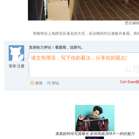
责任编
郭敬明在上海静安区著名的大宅，采访期间对记者敞开参观。房
发表给力评论！看新闻，说两句。
登录
/
注册
Ctrl+Ent
表情
辩论
黄新皓时尚写真曝光 多种风格演绎不一样的魅力