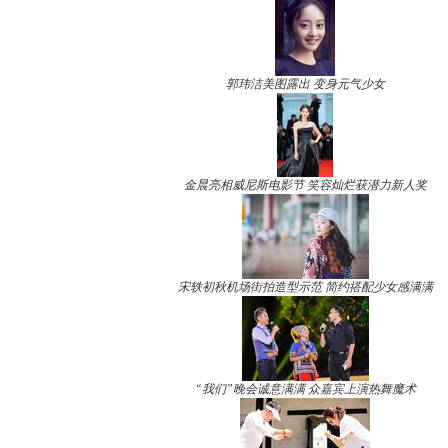
郭玮洁美图露出 变身元气少女
金晨亮相威尼斯电影节 笑容灿烂获潜力新人奖
宋轶初秋机场街拍造型示范 简约搭配少女感满满
“我们”晚会诚意满满 众嘉宾上演热舞魔术