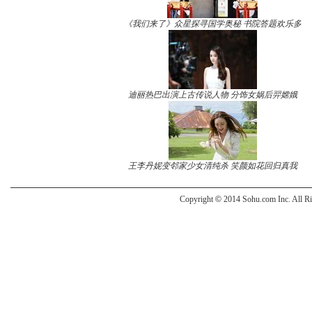
《我们来了》众星探寻国学奥秘 书院答题欢乐多
迪丽热巴出演上古传说人物 分饰女娲后羿嫦娥
王李丹妮变邻家少女清纯杀 笑颜如花回归真我
Copyright
©
2014 Sohu.com Inc. All