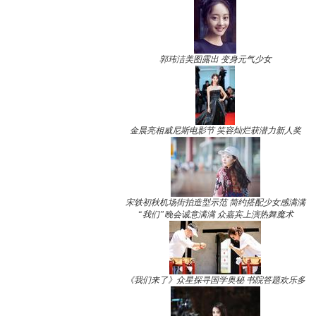
郭玮洁美图露出 变身元气少女
金晨亮相威尼斯电影节 笑容灿烂获潜力新人奖
宋轶初秋机场街拍造型示范 简约搭配少女感满满
“我们”晚会诚意满满 众嘉宾上演热舞魔术
《我们来了》众星探寻国学奥秘 书院答题欢乐多