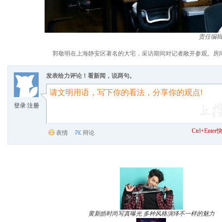
责任编
郭敬明在上海静安区著名的大宅，采访期间对记者敞开参观。房
发表给力评论！看新闻，说两句。
登录
/
注册
Ctrl+Ent
表情
辩论
黄新皓时尚写真曝光 多种风格演绎不一样的魅力