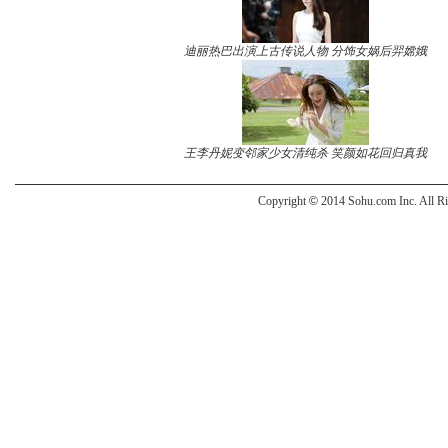
迪丽热巴出演上古传说人物 分饰女娲后羿嫦娥
王李丹妮变邻家少女清纯杀 笑颜如花回归真我
Copyright
©
2014 Sohu.com Inc. All