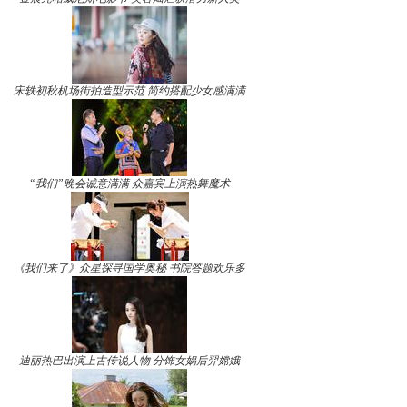
宋轶初秋机场街拍造型示范 简约搭配少女感满满
“我们”晚会诚意满满 众嘉宾上演热舞魔术
《我们来了》众星探寻国学奥秘 书院答题欢乐多
迪丽热巴出演上古传说人物 分饰女娲后羿嫦娥