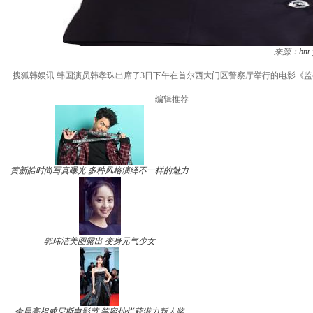
来源：
bnt
搜狐韩娱讯 韩国演员韩孝珠出席了3日下午在首尔西大门区警察厅举行的电影《监视者
编辑推荐
黄新皓时尚写真曝光 多种风格演绎不一样的魅力
郭玮洁美图露出 变身元气少女
金晨亮相威尼斯电影节 笑容灿烂获潜力新人奖