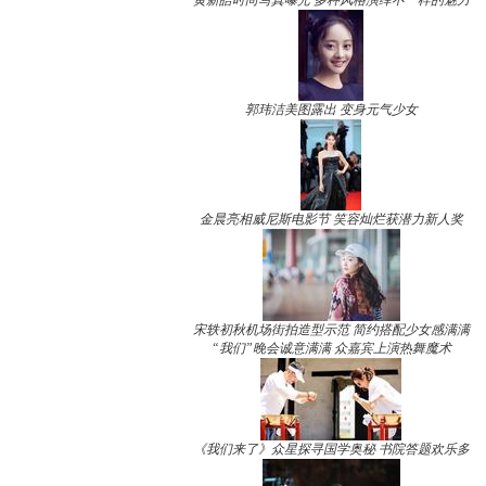
黄新皓时尚写真曝光 多种风格演绎不一样的魅力
郭玮洁美图露出 变身元气少女
金晨亮相威尼斯电影节 笑容灿烂获潜力新人奖
宋轶初秋机场街拍造型示范 简约搭配少女感满满
“我们”晚会诚意满满 众嘉宾上演热舞魔术
《我们来了》众星探寻国学奥秘 书院答题欢乐多