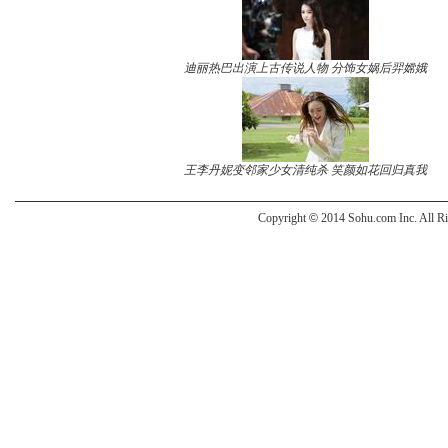
迪丽热巴出演上古传说人物 分饰女娲后羿嫦娥
王李丹妮变邻家少女清纯杀 笑颜如花回归真我
Copyright
©
2014 Sohu.com Inc. All