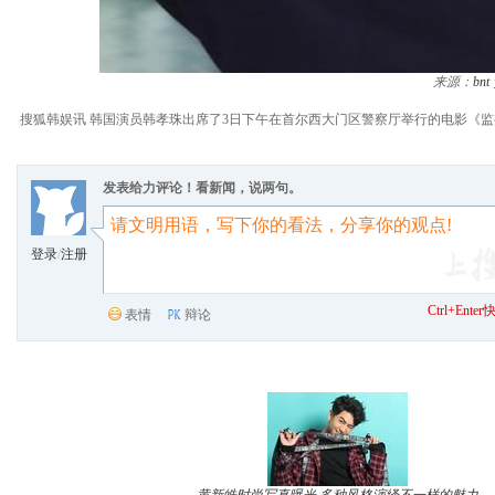
来源：
bnt
搜狐韩娱讯 韩国演员韩孝珠出席了3日下午在首尔西大门区警察厅举行的电影《监视者
发表给力评论！看新闻，说两句。
登录
/
注册
Ctrl+Ent
表情
辩论