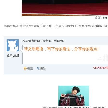
来源：
bnt
搜狐韩娱讯 韩国演员韩孝珠出席了3日下午在首尔西大门区警察厅举行的电影《监视者
发表给力评论！看新闻，说两句。
登录
/
注册
Ctrl+Ent
表情
辩论