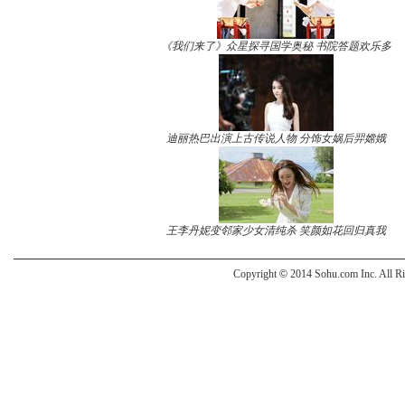
《我们来了》众星探寻国学奥秘 书院答题欢乐多
迪丽热巴出演上古传说人物 分饰女娲后羿嫦娥
王李丹妮变邻家少女清纯杀 笑颜如花回归真我
Copyright
©
2014 Sohu.com Inc. All