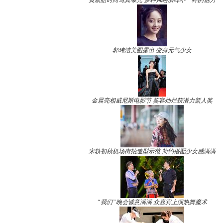
黄新皓时尚写真曝光 多种风格演绎不一样的魅力
郭玮洁美图露出 变身元气少女
金晨亮相威尼斯电影节 笑容灿烂获潜力新人奖
宋轶初秋机场街拍造型示范 简约搭配少女感满满
“我们”晚会诚意满满 众嘉宾上演热舞魔术