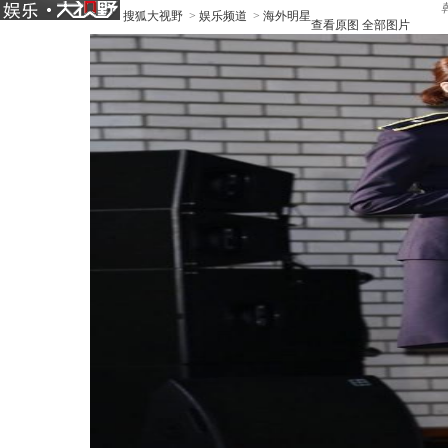
搜狐大视野
>
娱乐频道
>
海外明星
查看原图
全部图片