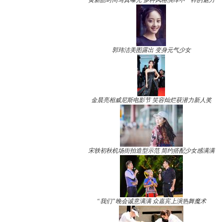
黄新皓时尚写真曝光 多种风格演绎不一样的魅力
郭玮洁美图露出 变身元气少女
金晨亮相威尼斯电影节 笑容灿烂获潜力新人奖
宋轶初秋机场街拍造型示范 简约搭配少女感满满
“我们”晚会诚意满满 众嘉宾上演热舞魔术