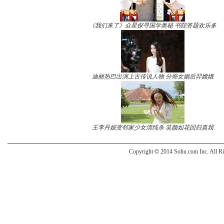
《我们来了》众星探寻国学奥秘 书院答题欢乐多
迪丽热巴出演上古传说人物 分饰女娲后羿嫦娥
王李丹妮变邻家少女清纯杀 笑颜如花回归真我
Copyright
©
2014 Sohu.com Inc. All