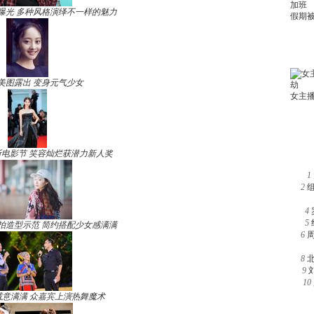
曝光 多种风格演绎不一样的魅力
美图露出 变身元气少女
电影节 笑容灿烂获潜力新人奖
1
2
4
5
拍造型示范 简约搭配少女感满满
6
8
9
10
诚意满满 众嘉宾上演热舞魔术