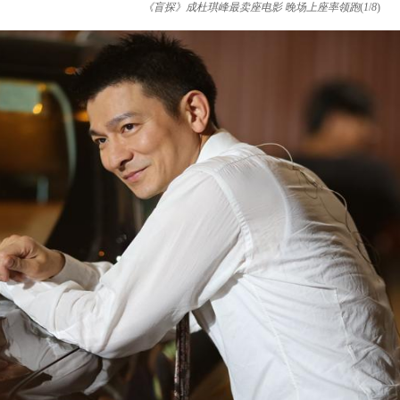
《盲探》成杜琪峰最卖座电影 晚场上座率领跑
(
1
/
8
)