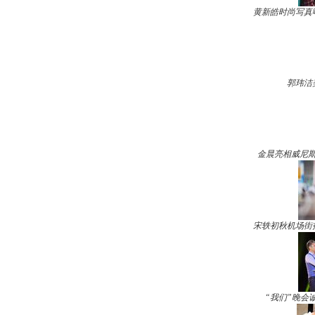
黄新皓时尚写真
郭玮洁
金晨亮相威尼斯
宋轶初秋机场街
“我们”晚会