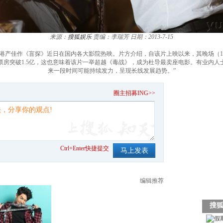
来源：
搜狐娱乐
责编：李瑞芳
日期：2013-7-15
港产佳作《盲探》近日在国内各大影院热映。片方介绍，自该片上映以来，其晚场（18
地票房突破1.5亿，这也意味着该片一举超越《毒战》，成为杜导最卖座电影。有业内人
来一段时间可能持续发力，呈现长线发展趋势。”
。
圈主招募ING>>
Ctrl+Enter快捷提交
编辑推荐