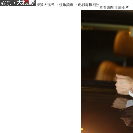
搜狐大视野
>
娱乐频道
>
电影海报剧照
查看原图
全部图片