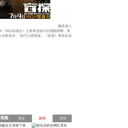
微笑迷人
：00以后场次）上座率连续10日领跑档期，而
士分析表示：“由于口碑坚挺，《盲探》票房在未