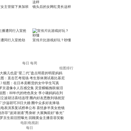
每日
每周
组图排行
大腕儿也是“星二代”盘点明星的明星妈妈
组图：直击艺考现场 考生形体测试着比基尼
3
组图：在日本卖断货的女中学生写真
罗京遗像令人百感交集 灵堂横幅挽联催泪
组图：80年代的绝色美女 李小璐妈妈在列
周立波胡洁喜结连理 圈内好友悉数到场祝贺
7
沙溢胡可20日大婚 圈中众多好友捧场
北电表演系复试榜单公布 喜忧参半美女抢镜
刘亦菲“波涛汹涌”秀身材 大展胸前好“春光”
罗京生前旧照曝光 回顾黄金主播音容笑貌
电影
|
电视剧
每日