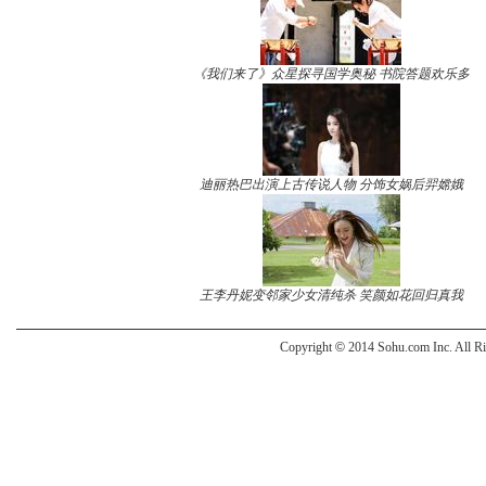
《我们来了》众星探寻国学奥秘 书院答题欢乐多
迪丽热巴出演上古传说人物 分饰女娲后羿嫦娥
王李丹妮变邻家少女清纯杀 笑颜如花回归真我
Copyright
©
2014 Sohu.com Inc. All