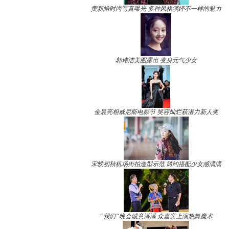
黄新皓时尚写真曝光 多种风格演绎不一样的魅力
郭玮洁美图露出 变身元气少女
金晨亮相威尼斯电影节 笑容灿烂获潜力新人奖
宋轶初秋机场街拍造型示范 简约搭配少女感满满
“我们”晚会诚意满满 众嘉宾上演热舞魔术