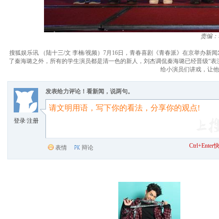
责编：
搜狐娱乐讯 （陆十三/文 李楠/视频）7月16日，青春喜剧《青春派》在京举办
了秦海璐之外，所有的学生演员都是清一色的新人，刘杰调侃秦海璐已经晋级“表
给小演员们讲戏，让他
发表给力评论！看新闻，说两句。
登录
/
注册
Ctrl+Ent
表情
辩论