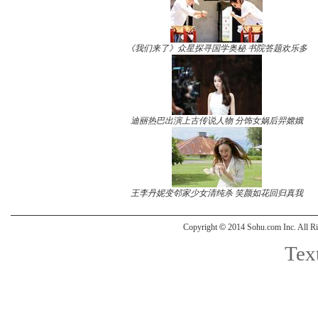
《我们来了》众星探寻国学奥秘 书院答题欢乐多
迪丽热巴出演上古传说人物 分饰女娲后羿嫦娥
王李丹妮变邻家少女清纯杀 笑颜如花回归真我
Copyright
©
2014 Sohu.com Inc. All
Text