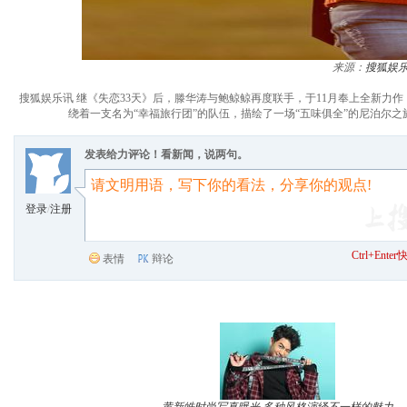
来源：
搜狐娱
搜狐娱乐讯 继《失恋33天》后，滕华涛与鲍鲸鲸再度联手，于11月奉上全新
绕着一支名为“幸福旅行团”的队伍，描绘了一场“五味俱全”的尼泊尔之
发表给力评论！看新闻，说两句。
登录
/
注册
Ctrl+Ent
表情
辩论