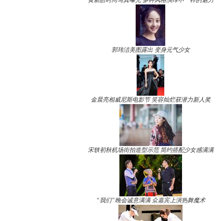
黄新皓时尚写真曝光 多种风格演绎不一样的魅力
郭玮洁美图露出 变身元气少女
金晨亮相威尼斯电影节 笑容灿烂获潜力新人奖
宋轶初秋机场街拍造型示范 简约搭配少女感满满
“我们”晚会诚意满满 众嘉宾上演热舞魔术