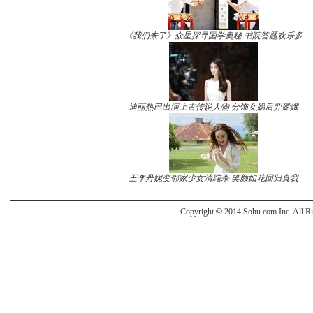
《我们来了》众星探寻国学奥秘 书院答题欢乐多
迪丽热巴出演上古传说人物 分饰女娲后羿嫦娥
王李丹妮变邻家少女清纯杀 笑颜如花回归真我
Copyright
©
2014 Sohu.com Inc. All