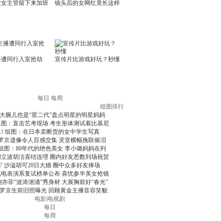
每日
每周
组图排行
大腕儿也是“星二代”盘点明星的明星妈妈
组图：直击艺考现场 考生形体测试着比基尼
3
组图：在日本卖断货的女中学生写真
罗京遗像令人百感交集 灵堂横幅挽联催泪
组图：80年代的绝色美女 李小璐妈妈在列
周立波胡洁喜结连理 圈内好友悉数到场祝贺
7
沙溢胡可20日大婚 圈中众多好友捧场
北电表演系复试榜单公布 喜忧参半美女抢镜
刘亦菲“波涛汹涌”秀身材 大展胸前好“春光”
罗京生前旧照曝光 回顾黄金主播音容笑貌
电影
|
电视剧
每日
每周