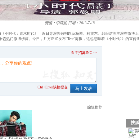
责编：李燕妮
日期：2013-7-18
的《小时代：青木时代》，近日导演郭敬明以及杨幂、柯震东、郭采洁等主演在微博
争霸热门微博榜首。今日，片方正式发布“Tear”海报，这也意味着《小时代2》的宣传
。
圈主招募ING>>
Ctrl+Enter快捷提交
编辑推荐