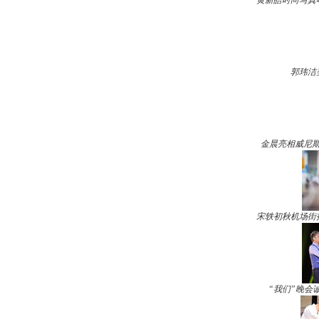
黄新皓时尚写真
郭玮洁
金晨亮相威尼斯
宋轶初秋机场街
“我们”晚会