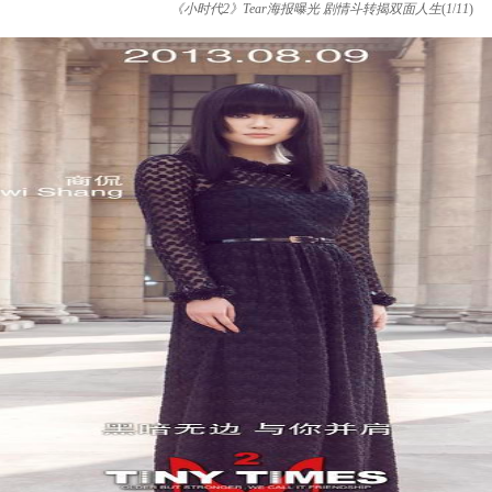
《小时代2》Tear海报曝光 剧情斗转揭双面人生
(
1
/
11
)