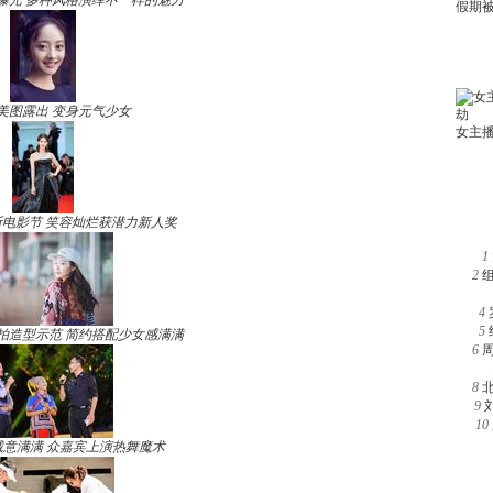
曝光 多种风格演绎不一样的魅力
美图露出 变身元气少女
电影节 笑容灿烂获潜力新人奖
1
2
4
5
拍造型示范 简约搭配少女感满满
6
8
9
10
诚意满满 众嘉宾上演热舞魔术