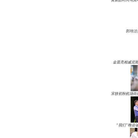
黄新皓时尚写真
郭玮洁
金晨亮相威尼斯
宋轶初秋机场街
“我们”晚会