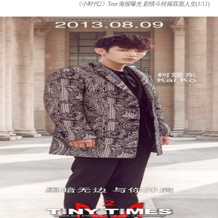
《小时代2》Tear海报曝光 剧情斗转揭双面人生
(
1
/
11
)