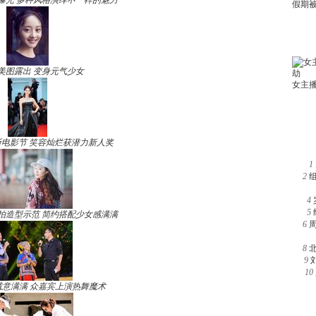
曝光 多种风格演绎不一样的魅力
美图露出 变身元气少女
电影节 笑容灿烂获潜力新人奖
1
2
4
5
拍造型示范 简约搭配少女感满满
6
8
9
10
诚意满满 众嘉宾上演热舞魔术