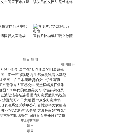
每日
每周
组图排行
大腕儿也是“星二代”盘点明星的明星妈妈
组图：直击艺考现场 考生形体测试着比基尼
3
组图：在日本卖断货的女中学生写真
罗京遗像令人百感交集 灵堂横幅挽联催泪
组图：80年代的绝色美女 李小璐妈妈在列
周立波胡洁喜结连理 圈内好友悉数到场祝贺
7
沙溢胡可20日大婚 圈中众多好友捧场
北电表演系复试榜单公布 喜忧参半美女抢镜
刘亦菲“波涛汹涌”秀身材 大展胸前好“春光”
罗京生前旧照曝光 回顾黄金主播音容笑貌
电影
|
电视剧
每日
每周