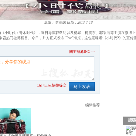
责编：李燕妮
日期：2013-7-18
的《小时代：青木时代》，近日导演郭敬明以及杨幂、柯震东、郭采洁等主演在微博
争霸热门微博榜首。今日，片方正式发布“Tear”海报，这也意味着《小时代2》的宣传
。
圈主招募ING>>
Ctrl+Enter快捷提交
编辑推荐