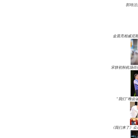
郭玮洁
金晨亮相威尼斯
宋轶初秋机场街
“我们”晚会
《我们来了》众