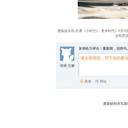
搜狐娱乐讯 距离《小时代2：青木时代》8月
走暗黑
发表给力评论！看新闻，说两句
登录
/
注册
表情
辩论
黄新皓时尚写真