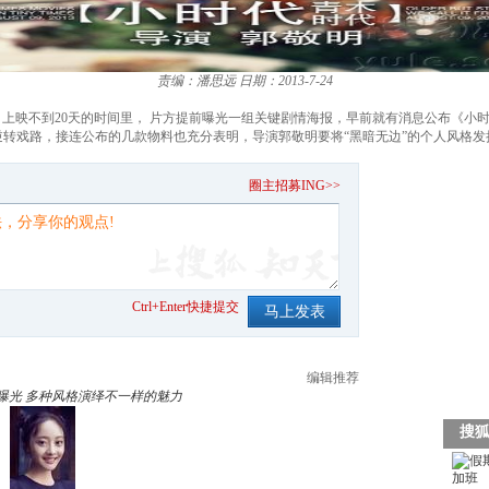
责编：潘思远
日期：2013-7-24
9日上映不到20天的时间里， 片方提前曝光一组关键剧情海报，早前就有消息公布《小
逆转戏路，接连公布的几款物料也充分表明，导演郭敬明要将“黑暗无边”的个人风格发
。
圈主招募ING>>
Ctrl+Enter快捷提交
编辑推荐
曝光 多种风格演绎不一样的魅力