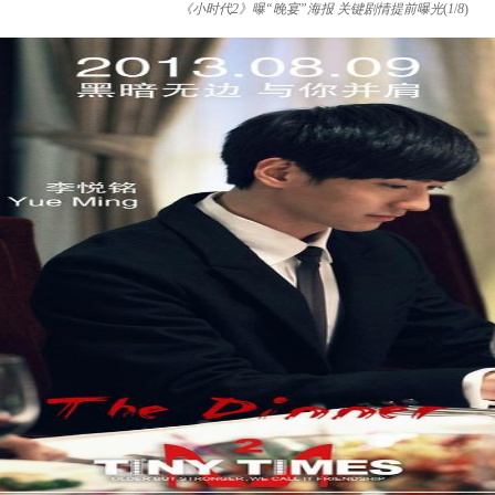
《小时代2》曝“晚宴”海报 关键剧情提前曝光
(
1
/
8
)