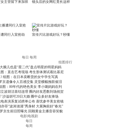
每日
每周
组图排行
大腕儿也是“星二代”盘点明星的明星妈妈
组图：直击艺考现场 考生形体测试着比基尼
3
组图：在日本卖断货的女中学生写真
罗京遗像令人百感交集 灵堂横幅挽联催泪
组图：80年代的绝色美女 李小璐妈妈在列
周立波胡洁喜结连理 圈内好友悉数到场祝贺
7
沙溢胡可20日大婚 圈中众多好友捧场
北电表演系复试榜单公布 喜忧参半美女抢镜
刘亦菲“波涛汹涌”秀身材 大展胸前好“春光”
罗京生前旧照曝光 回顾黄金主播音容笑貌
电影
|
电视剧
每日
每周