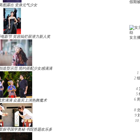
美图露出 变身元气少女
电影节 笑容灿烂获潜力新人奖
拍造型示范 简约搭配少女感满满
1
2
4
5
6
诚意满满 众嘉宾上演热舞魔术
8
9
10
星探寻国学奥秘 书院答题欢乐多