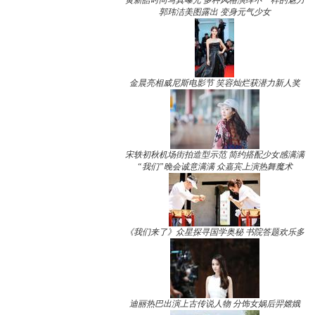
黄新皓时尚写真曝光 多种风格演绎不一样的魅力
郭玮洁美图露出 变身元气少女
金晨亮相威尼斯电影节 笑容灿烂获潜力新人奖
宋轶初秋机场街拍造型示范 简约搭配少女感满满
“我们”晚会诚意满满 众嘉宾上演热舞魔术
《我们来了》众星探寻国学奥秘 书院答题欢乐多
迪丽热巴出演上古传说人物 分饰女娲后羿嫦娥