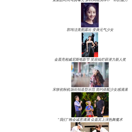
黄新皓时尚写真曝光 多种风格演绎不一样的魅力
郭玮洁美图露出 变身元气少女
金晨亮相威尼斯电影节 笑容灿烂获潜力新人奖
宋轶初秋机场街拍造型示范 简约搭配少女感满满
“我们”晚会诚意满满 众嘉宾上演热舞魔术