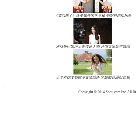
《我们来了》众星探寻国学奥秘 书院答题欢乐多
迪丽热巴出演上古传说人物 分饰女娲后羿嫦娥
王李丹妮变邻家少女清纯杀 笑颜如花回归真我
Copyright
©
2014 Sohu.com Inc. All