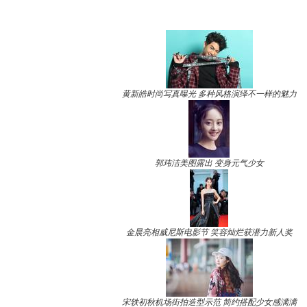
黄新皓时尚写真曝光 多种风格演绎不一样的魅力
郭玮洁美图露出 变身元气少女
金晨亮相威尼斯电影节 笑容灿烂获潜力新人奖
宋轶初秋机场街拍造型示范 简约搭配少女感满满