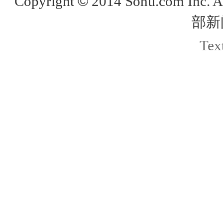
©
Copyright
2014 Sohu.com Inc. 
部新
Text