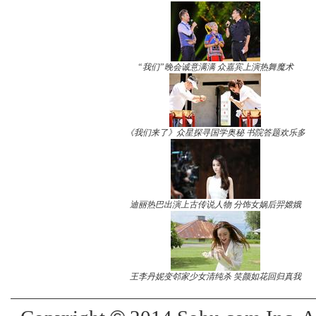
“我们”晚会诚意满满 众嘉宾上演热舞魔术
《我们来了》众星探寻国学奥秘 书院答题欢乐多
迪丽热巴出演上古传说人物 分饰女娲后羿嫦娥
王李丹妮变邻家少女清纯杀 笑颜如花回归真我