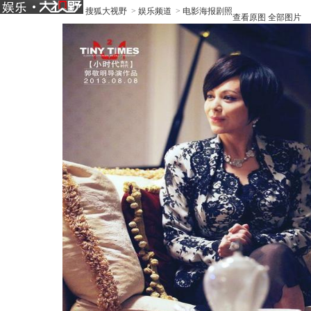
搜狐大视野
>
娱乐频道
>
电影海报剧照
查看原图
全部图片