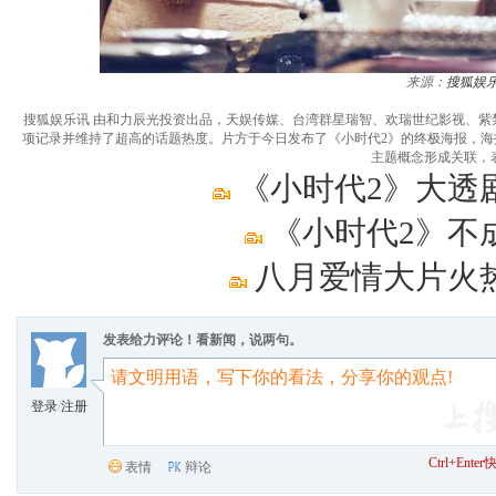
来源：
搜狐娱
搜狐娱乐讯 由和力辰光投资出品，天娱传媒、台湾群星瑞智、欢瑞世纪影视、
项记录并维持了超高的话题热度。片方于今日发布了《小时代2》的终极海报，海
主题概念形成关联，
《小时代2》大透
《小时代2》不
八月爱情大片火热
发表给力评论！看新闻，说两句。
登录
/
注册
Ctrl+Ent
表情
辩论