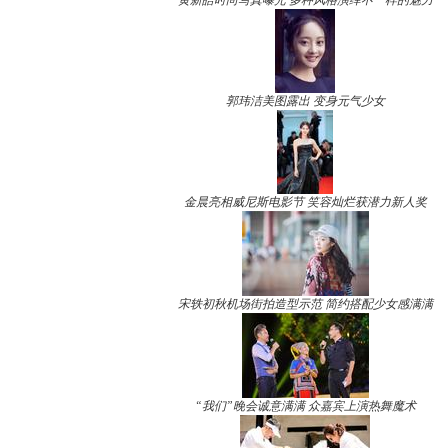
黄新皓时尚写真曝光 多种风格演绎不一样的魅力
郭玮洁美图露出 变身元气少女
金晨亮相威尼斯电影节 笑容灿烂获潜力新人奖
宋轶初秋机场街拍造型示范 简约搭配少女感满满
“我们”晚会诚意满满 众嘉宾上演热舞魔术