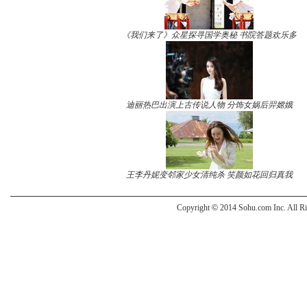
《我们来了》众星探寻国学奥秘 书院答题欢乐多
迪丽热巴出演上古传说人物 分饰女娲后羿嫦娥
王李丹妮变邻家少女清纯杀 笑颜如花回归真我
Copyright
©
2014 Sohu.com Inc. All