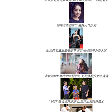
黄新皓时尚写真曝光 多种风格演绎不一样的魅力
郭玮洁美图露出 变身元气少女
金晨亮相威尼斯电影节 笑容灿烂获潜力新人奖
宋轶初秋机场街拍造型示范 简约搭配少女感满满
“我们”晚会诚意满满 众嘉宾上演热舞魔术