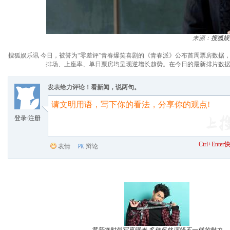
来源：
搜狐娱
搜狐娱乐讯 今日，被誉为“零差评”青春爆笑喜剧的《青春派》公布首周票房数据，
排场、上座率、单日票房均呈现逆增长趋势。在今日的最新排片数据《
发表给力评论！看新闻，说两句。
登录
/
注册
Ctrl+Ent
表情
辩论