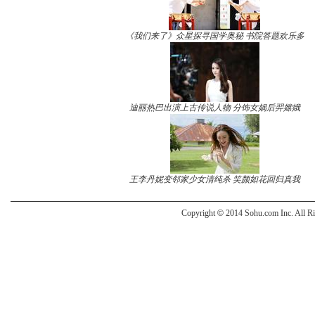
《我们来了》众星探寻国学奥秘 书院答题欢乐多
迪丽热巴出演上古传说人物 分饰女娲后羿嫦娥
王李丹妮变邻家少女清纯杀 笑颜如花回归真我
Copyright
©
2014 Sohu.com Inc. All