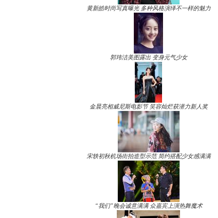
黄新皓时尚写真曝光 多种风格演绎不一样的魅力
郭玮洁美图露出 变身元气少女
金晨亮相威尼斯电影节 笑容灿烂获潜力新人奖
宋轶初秋机场街拍造型示范 简约搭配少女感满满
“我们”晚会诚意满满 众嘉宾上演热舞魔术