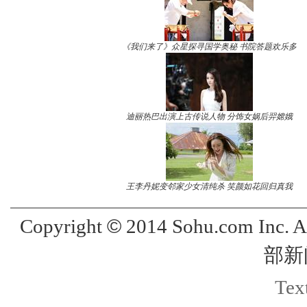
《我们来了》众星探寻国学奥秘 书院答题欢乐多
迪丽热巴出演上古传说人物 分饰女娲后羿嫦娥
王李丹妮变邻家少女清纯杀 笑颜如花回归真我
©
Copyright
2014 Sohu.com Inc. 
部新
Text