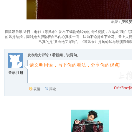
来源：
搜狐娱
搜狐娱乐讯 近日，电影《等风来》发布了编剧鲍鲸鲸的成长视频，在这款“我在尼泊
的风是结婚，同时她大胆剖析自己内心真实一面，认为不论是拿下金马、登上央视代
己真的是“又冷艳又犀利”。《等风来》是鲍鲸鲸与导演滕华
发表给力评论！看新闻，说两句。
登录
/
注册
Ctrl+Ent
表情
辩论