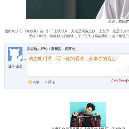
来源：
搜狐娱
搜狐娱乐讯 《青春派》自8月2日上映以来，无论是票房总数、上座率，还是排片
天破2000万。随着影片的热映，片中飞飞（高浩元饰）这个角
发表给力评论！看新闻，说两句。
登录
/
注册
Ctrl+Ent
表情
辩论