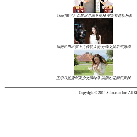
《我们来了》众星探寻国学奥秘 书院答题欢乐多
迪丽热巴出演上古传说人物 分饰女娲后羿嫦娥
王李丹妮变邻家少女清纯杀 笑颜如花回归真我
Copyright
©
2014 Sohu.com Inc. All