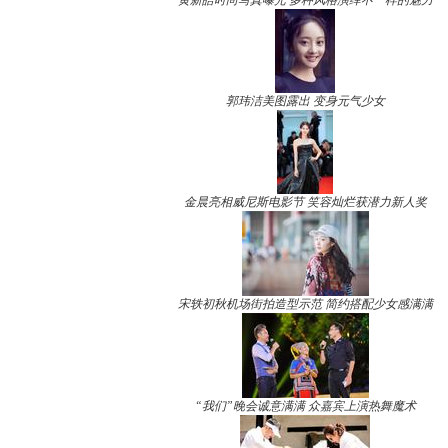
黄新皓时尚写真曝光 多种风格演绎不一样的魅力
郭玮洁美图露出 变身元气少女
金晨亮相威尼斯电影节 笑容灿烂获潜力新人奖
宋轶初秋机场街拍造型示范 简约搭配少女感满满
“我们”晚会诚意满满 众嘉宾上演热舞魔术