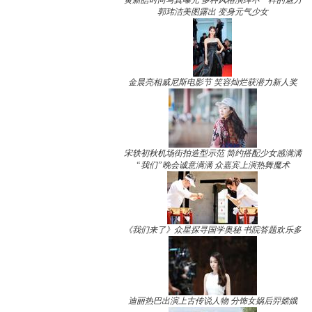
黄新皓时尚写真曝光 多种风格演绎不一样的魅力
郭玮洁美图露出 变身元气少女
金晨亮相威尼斯电影节 笑容灿烂获潜力新人奖
宋轶初秋机场街拍造型示范 简约搭配少女感满满
“我们”晚会诚意满满 众嘉宾上演热舞魔术
《我们来了》众星探寻国学奥秘 书院答题欢乐多
迪丽热巴出演上古传说人物 分饰女娲后羿嫦娥