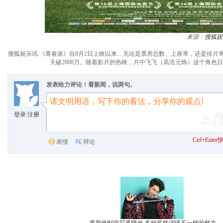
来源：
搜狐娱
搜狐娱乐讯 《青春派》自8月2日上映以来，无论是票房总数、上座率，还是排片
天破2000万。随着影片的热映，片中飞飞（高浩元饰）这个角
发表给力评论！看新闻，说两句。
登录
/
注册
Ctrl+Ent
表情
辩论