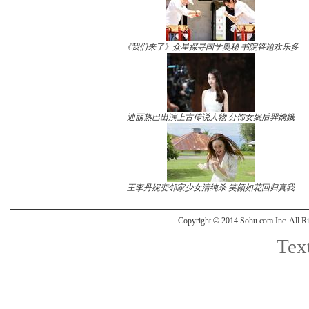
《我们来了》众星探寻国学奥秘 书院答题欢乐多
迪丽热巴出演上古传说人物 分饰女娲后羿嫦娥
王李丹妮变邻家少女清纯杀 笑颜如花回归真我
Copyright
©
2014 Sohu.com Inc. All
Text