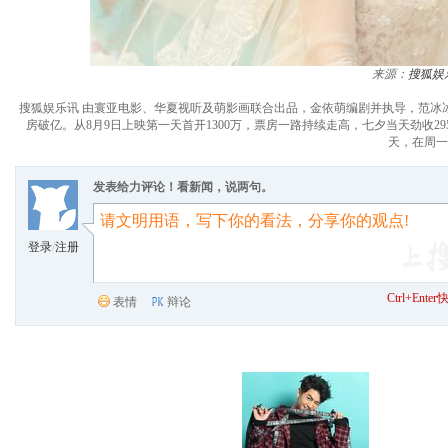
来源：
搜狐娱
搜狐娱乐讯 由寰亚电影、华夏视听及萌影画联合出品，金依萌编剧并执导，范冰
房破亿。从8月9日上映第一天首开1300万，票房一路持续走高，七夕当天劲收2
天，在周一
发表给力评论！看新闻，说两句。
登录
/
注册
Ctrl+Ent
表情
辩论