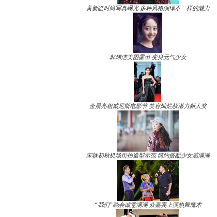
黄新皓时尚写真曝光 多种风格演绎不一样的魅力
郭玮洁美图露出 变身元气少女
金晨亮相威尼斯电影节 笑容灿烂获潜力新人奖
宋轶初秋机场街拍造型示范 简约搭配少女感满满
“我们”晚会诚意满满 众嘉宾上演热舞魔术