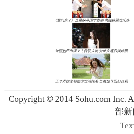
《我们来了》众星探寻国学奥秘 书院答题欢乐多
迪丽热巴出演上古传说人物 分饰女娲后羿嫦娥
王李丹妮变邻家少女清纯杀 笑颜如花回归真我
©
Copyright
2014 Sohu.com Inc. 
部新
Text