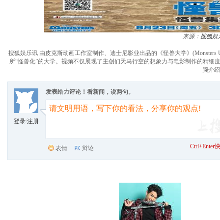
来源：
搜狐娱
搜狐娱乐讯 由皮克斯动画工作室制作、迪士尼影业出品的《怪兽大学》(Monsters 
所“怪兽化”的大学。视频不仅展现了主创们天马行空的想象力与电影制作的精细度，更邀来影片导
腕介绍
发表给力评论！看新闻，说两句。
登录
/
注册
Ctrl+Ent
表情
辩论