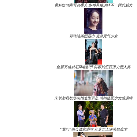
黄新皓时尚写真曝光 多种风格演绎不一样的魅力
郭玮洁美图露出 变身元气少女
金晨亮相威尼斯电影节 笑容灿烂获潜力新人奖
宋轶初秋机场街拍造型示范 简约搭配少女感满满
“我们”晚会诚意满满 众嘉宾上演热舞魔术