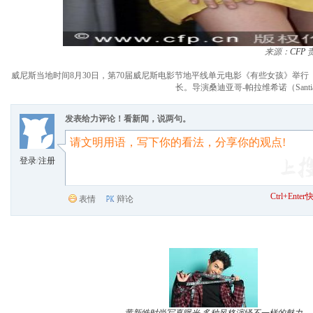
来源：
CFP
威尼斯当地时间8月30日，第70届威尼斯电影节地平线单元电影《有些女孩》举行（Alguna Chi
长。导演桑迪亚哥-帕拉维希诺（Santiago 
发表给力评论！看新闻，说两句。
登录
/
注册
Ctrl+Ent
表情
辩论