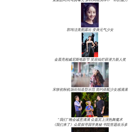
黄新皓时尚写真曝光 多种风格演绎不一样的魅力
郭玮洁美图露出 变身元气少女
金晨亮相威尼斯电影节 笑容灿烂获潜力新人奖
宋轶初秋机场街拍造型示范 简约搭配少女感满满
“我们”晚会诚意满满 众嘉宾上演热舞魔术
《我们来了》众星探寻国学奥秘 书院答题欢乐多