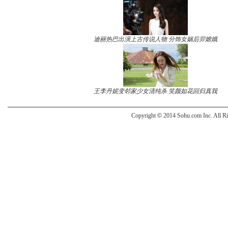
迪丽热巴出演上古传说人物 分饰女娲后羿嫦娥
王李丹妮变邻家少女清纯杀 笑颜如花回归真我
Copyright
©
2014 Sohu.com Inc. All