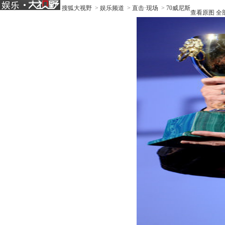
搜狐大视野
>
娱乐频道
>
直击·现场
>
70威尼斯
查看原图
全