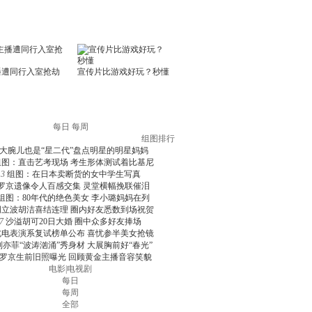
每日
每周
组图排行
大腕儿也是“星二代”盘点明星的明星妈妈
组图：直击艺考现场 考生形体测试着比基尼
3
组图：在日本卖断货的女中学生写真
罗京遗像令人百感交集 灵堂横幅挽联催泪
组图：80年代的绝色美女 李小璐妈妈在列
周立波胡洁喜结连理 圈内好友悉数到场祝贺
7
沙溢胡可20日大婚 圈中众多好友捧场
北电表演系复试榜单公布 喜忧参半美女抢镜
刘亦菲“波涛汹涌”秀身材 大展胸前好“春光”
罗京生前旧照曝光 回顾黄金主播音容笑貌
电影
|
电视剧
每日
每周
全部