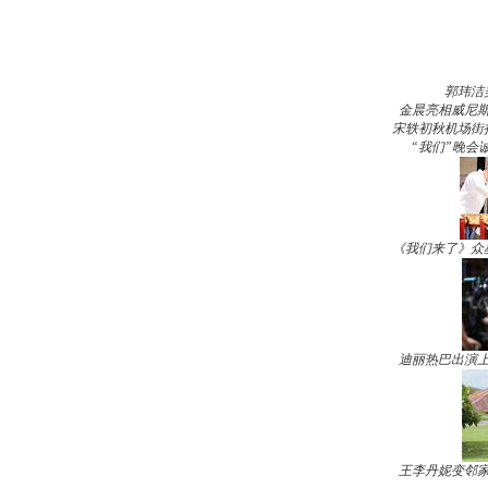
郭玮洁
金晨亮相威尼斯
宋轶初秋机场街
“我们”晚会
《我们来了》众
迪丽热巴出演上
王李丹妮变邻家