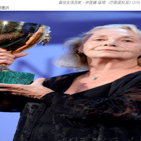
最佳女演员奖：伊莲娜-寇塔/《巴勒莫狂花》
(
1
/
3
)
部图片