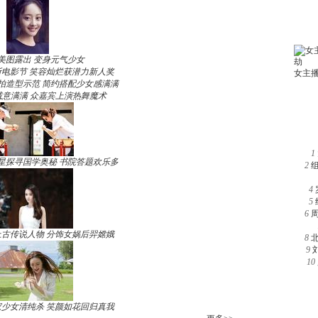
美图露出 变身元气少女
电影节 笑容灿烂获潜力新人奖
拍造型示范 简约搭配少女感满满
诚意满满 众嘉宾上演热舞魔术
1
星探寻国学奥秘 书院答题欢乐多
2
4
5
6
古传说人物 分饰女娲后羿嫦娥
8
9
10
少女清纯杀 笑颜如花回归真我