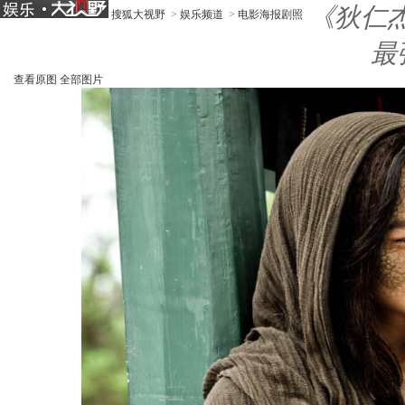
《狄仁杰
搜狐大视野
>
娱乐频道
>
电影海报剧照
最
查看原图
全部图片