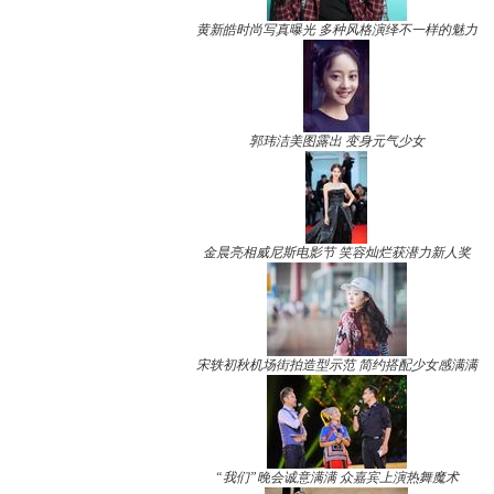
黄新皓时尚写真曝光 多种风格演绎不一样的魅力
郭玮洁美图露出 变身元气少女
金晨亮相威尼斯电影节 笑容灿烂获潜力新人奖
宋轶初秋机场街拍造型示范 简约搭配少女感满满
“我们”晚会诚意满满 众嘉宾上演热舞魔术