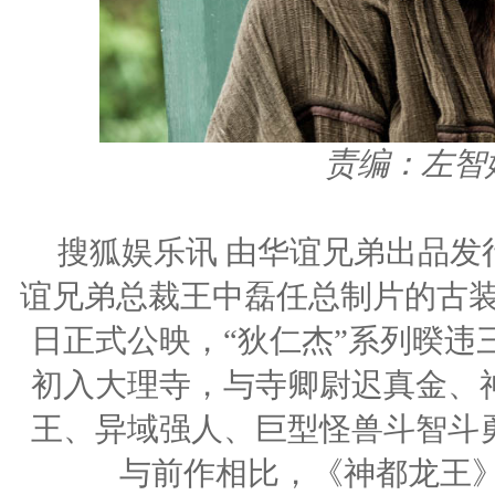
责编：左智
搜狐娱乐讯 由华谊兄弟出品发
谊兄弟总裁王中磊任总制片的古装
日正式公映，“狄仁杰”系列暌违
初入大理寺，与寺卿尉迟真金、神
王、异域强人、巨型怪兽斗智斗勇
与前作相比，《神都龙王》可