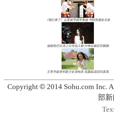
《我们来了》众星探寻国学奥秘 书院答题欢乐多
迪丽热巴出演上古传说人物 分饰女娲后羿嫦娥
王李丹妮变邻家少女清纯杀 笑颜如花回归真我
©
Copyright
2014 Sohu.com Inc. 
部新
Text