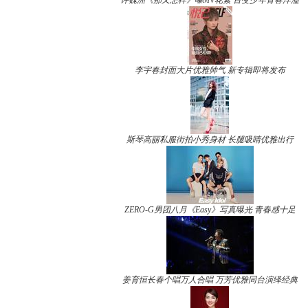
许魏洲《那又怎样》曝MV花絮 百变少年青春洋溢
李宇春封面大片优雅帅气 新专辑即将发布
斯琴高丽私服街拍小秀身材 长腿吸睛优雅出行
ZERO-G男团八月《Easy》写真曝光 青春感十足
姜育恒长春个唱万人合唱 万芳优雅同台演绎经典