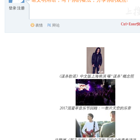
登录
/
注册
Ctrl+Ent
表情
辩论
《谋杀歌谣》中文版上海将演 曝“谋杀”概念照
2017混凝草音乐节回顾：一整片天空的乐章