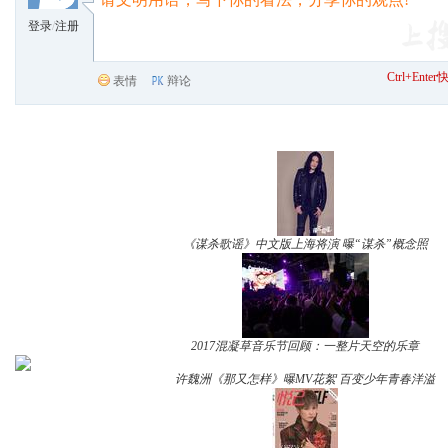
登录
/
注册
Ctrl+Ent
表情
辩论
《谋杀歌谣》中文版上海将演 曝“谋杀”概念照
2017混凝草音乐节回顾：一整片天空的乐章
许魏洲《那又怎样》曝MV花絮 百变少年青春洋溢