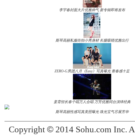
李宇春封面大片优雅帅气 新专辑即将发布
斯琴高丽私服街拍小秀身材 长腿吸睛优雅出行
ZERO-G男团八月《Easy》写真曝光 青春感十足
姜育恒长春个唱万人合唱 万芳优雅同台演绎经典
斯琴高丽性感写真美照曝光 珠光宝气尽展芳华
©
Copyright
2014 Sohu.com Inc. 