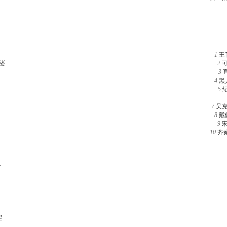
1
王
溢
2
3
4
黑
5
7
吴
8
戴
9
10
齐
行
足