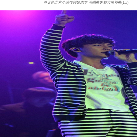
炎亚纶北京个唱传授励志学 演唱曲婉婷大热神曲
(
1
/
5
)