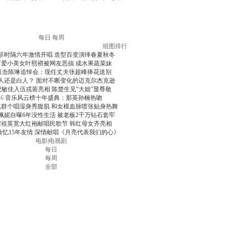
每日
每周
组图排行
菲时隔六年激情开唱 造型百变演绎春夏秋冬
可爱小美女叶熙祺被网友恶搞 成水果蔬菜妹
直击陈琳追悼会：现任丈夫张超峰捧花送别
人还是白人？ 面对不断变化的迈克尔杰克逊
纪敏佳入伍戎装亮相 陈楚生见“大姐”显尊敬
6
音乐风云榜十年盛典：那英孙楠热吻
克群个唱湿身秀腹肌 和女模血脉喷张贴身热舞
佩妮自曝6年没性生活 被老板2千万钻石套牢
宋祖英宽大红袍献唱民歌节 韩红母女齐亮相
秦忆15年友情 深情献唱《月亮代表我们的心》
电影
|
电视剧
每日
每周
全部