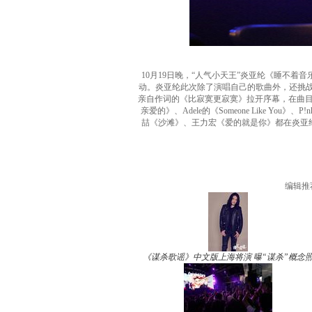
10月19日晚，“人气小天王”炎亚纶《睡不着
动。炎亚纶此次除了演唱自己的歌曲外，还挑战
亲自作词的《比寂寞更寂寞》拉开序幕，在曲
亲爱的》、Adele的《Someone Like Yo
喆《沙滩》、王力宏《爱的就是你》都在炎亚纶
编辑推
《谋杀歌谣》中文版上海将演 曝“谋杀”概念