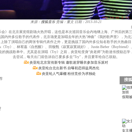
来源：
搜狐音乐
责编：董文
日期：2013-10-21
音乐会》在北京展览馆剧场火热开唱，这也是本次巡回音乐会内地继上海、广州后的第三站，
国内外多位歌手的代表作，北京场更是加唱去年的大热“神曲”《我的歌声里》，为
目上除了演唱自己的两张专辑代表作之外，更是挑战了国内外多位知名歌手的大热曲目
u》、P!nk《Try》、林宥嘉《自然醒》、田馥甄《寂寞寂寞就好》、Justin Bieber《Boy
的挑战歌单中。尤其是在演唱《Try》之前，炎亚纶变身“炎老师”为歌迷传授励志
去尝试，每天出门前告诉自己要多多去“Try”，并且要常给自己鼓励。
炎亚纶北京宣传新专辑 邀歌迷穿睡衣参加音乐派对
炎亚纶台北出新书 自曝初恋得益周杰伦
炎亚纶人气爆棚 粉丝竞价为求独处
荐
照