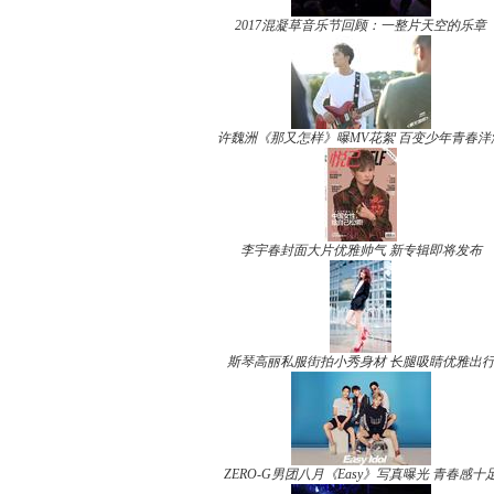
2017混凝草音乐节回顾：一整片天空的乐章
许魏洲《那又怎样》曝MV花絮 百变少年青春洋
李宇春封面大片优雅帅气 新专辑即将发布
斯琴高丽私服街拍小秀身材 长腿吸睛优雅出
ZERO-G男团八月《Easy》写真曝光 青春感十