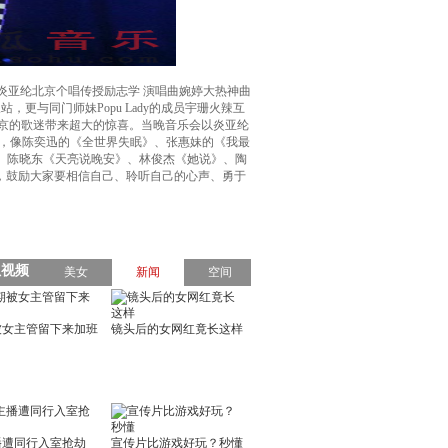
炎亚纶北京个唱传授励志学 演唱曲婉婷大热神曲
更与同门师妹Popu Lady的成员宇珊火辣互
北京的歌迷带来超大的惊喜。当晚音乐会以炎亚纶
，像陈奕迅的《全世界失眠》、张惠妹的《我最
friend》、陈晓东《天亮说晚安》、林俊杰《她说》、陶
学，鼓励大家要相信自己、聆听自己的心声、勇于