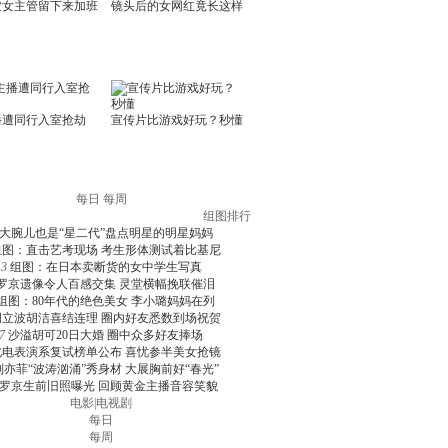
每日
每周
组图排行
大腕儿也是“星二代”盘点明星的明星妈妈
组图：直击艺考现场 考生形体测试着比基尼
3
组图：在日本卖断货的女中学生写真
罗京遗像令人百感交集 灵堂横幅挽联催泪
组图：80年代的绝色美女 李小璐妈妈在列
周立波胡洁喜结连理 圈内好友悉数到场祝贺
7
沙溢胡可20日大婚 圈中众多好友捧场
北电表演系复试榜单公布 喜忧参半美女抢镜
刘亦菲“波涛汹涌”秀身材 大展胸前好“春光”
罗京生前旧照曝光 回顾黄金主播音容笑貌
电影
|
电视剧
每日
每周