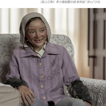
《私人订制》李小璐颠覆出镜 扮村姑“丑cry”
(
1
/
6
)