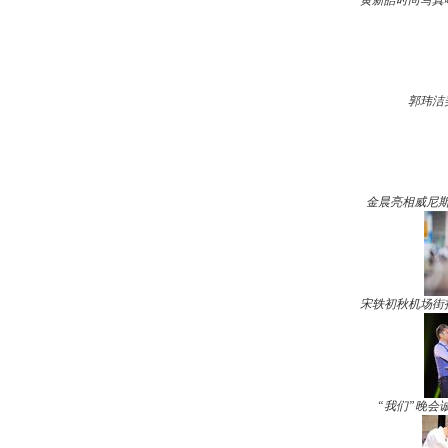
黄新皓时尚写真
郭玮洁
金晨亮相威尼斯
宋轶初秋机场街
“我们”晚会