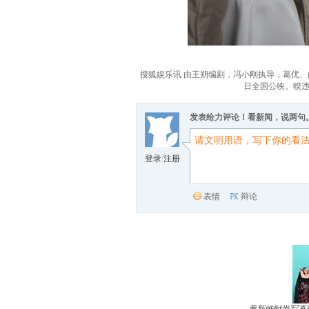
搜狐娱乐讯 由王朔编剧，冯小刚执导，葛优、
日全国公映。暌违
发表给力评论！看新闻，说两句
登录
/
注册
表情
辩论