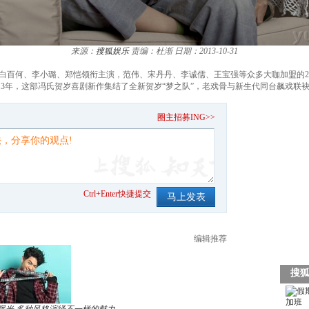
来源：
搜狐娱乐
责编：杜渐
日期：2013-10-31
白百何、李小璐、郑恺领衔主演，范伟、宋丹丹、李诚儒、王宝强等众多大咖加盟的201
3年，这部冯氏贺岁喜剧新作集结了全新贺岁“梦之队”，老戏骨与新生代同台飙戏联袂
。
圈主招募ING>>
Ctrl+Enter快捷提交
编辑推荐