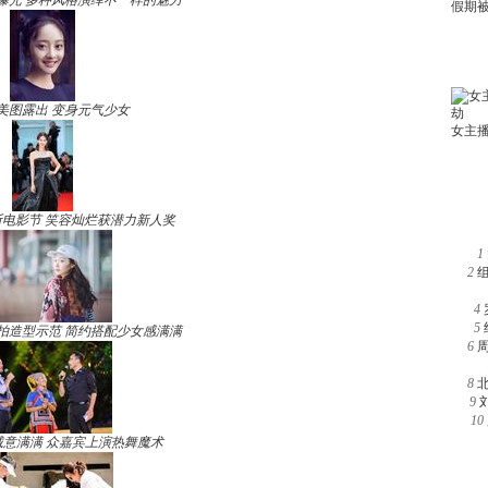
曝光 多种风格演绎不一样的魅力
美图露出 变身元气少女
电影节 笑容灿烂获潜力新人奖
1
2
4
5
拍造型示范 简约搭配少女感满满
6
8
9
10
诚意满满 众嘉宾上演热舞魔术