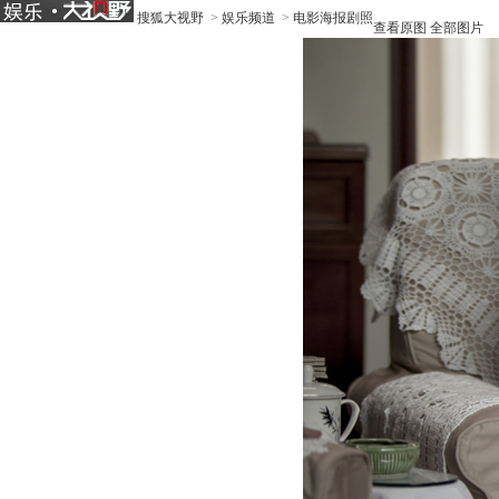
搜狐大视野
>
娱乐频道
>
电影海报剧照
查看原图
全部图片