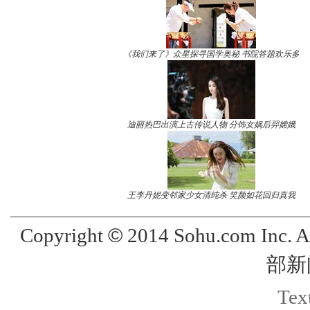
《我们来了》众星探寻国学奥秘 书院答题欢乐多
迪丽热巴出演上古传说人物 分饰女娲后羿嫦娥
王李丹妮变邻家少女清纯杀 笑颜如花回归真我
©
Copyright
2014 Sohu.com Inc. 
部新
Text