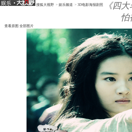
《四大
搜狐大视野
>
娱乐频道
>
3D电影海报剧照
怕
查看原图
全部图片