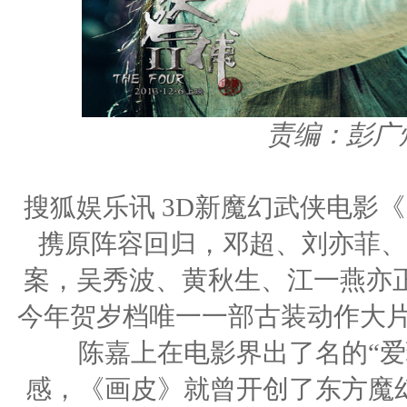
责编：彭广
搜狐娱乐讯 3D新魔幻武侠电影
携原阵容回归，邓超、刘亦菲、
案，吴秀波、黄秋生、江一燕亦
今年贺岁档唯一一部古装动作大片
陈嘉上在电影界出了名的“爱玩
感，《画皮》就曾开创了东方魔幻