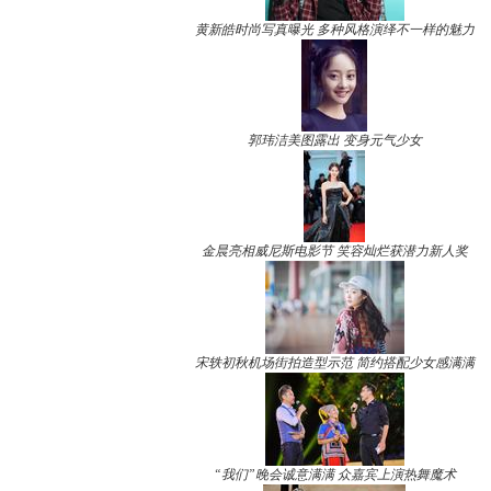
黄新皓时尚写真曝光 多种风格演绎不一样的魅力
郭玮洁美图露出 变身元气少女
金晨亮相威尼斯电影节 笑容灿烂获潜力新人奖
宋轶初秋机场街拍造型示范 简约搭配少女感满满
“我们”晚会诚意满满 众嘉宾上演热舞魔术