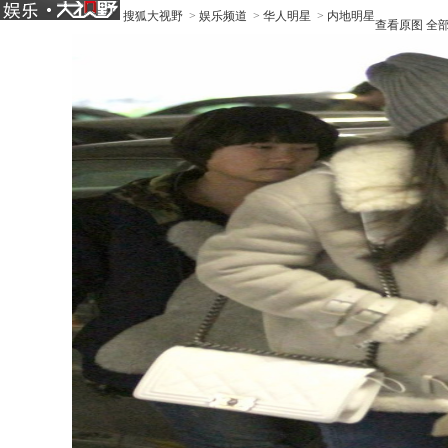
搜狐大视野
>
娱乐频道
>
华人明星
>
内地明星
查看原图
全