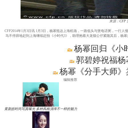
来源：
CFP
CFP2014年1月3日讯 1月3日，杨幂抵达上海机场，一路低头与煲电话粥，一
马不停蹄地赶到上海继续赶拍《小时代3》，助理抱着大龙猫公仔紧随其后，杨
杨幂回归《小时
郭碧婷祝福杨
杨幂《分手大师》
编辑推荐
黄新皓时尚写真曝光 多种风格演绎不一样的魅力