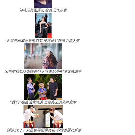
郭玮洁美图露出 变身元气少女
金晨亮相威尼斯电影节 笑容灿烂获潜力新人奖
宋轶初秋机场街拍造型示范 简约搭配少女感满满
“我们”晚会诚意满满 众嘉宾上演热舞魔术
《我们来了》众星探寻国学奥秘 书院答题欢乐多