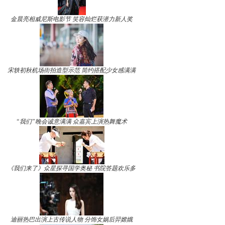
金晨亮相威尼斯电影节 笑容灿烂获潜力新人奖
宋轶初秋机场街拍造型示范 简约搭配少女感满满
“我们”晚会诚意满满 众嘉宾上演热舞魔术
《我们来了》众星探寻国学奥秘 书院答题欢乐多
迪丽热巴出演上古传说人物 分饰女娲后羿嫦娥