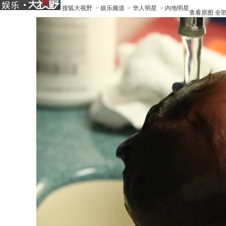
搜狐大视野
>
娱乐频道
>
华人明星
>
内地明星
查看原图
全