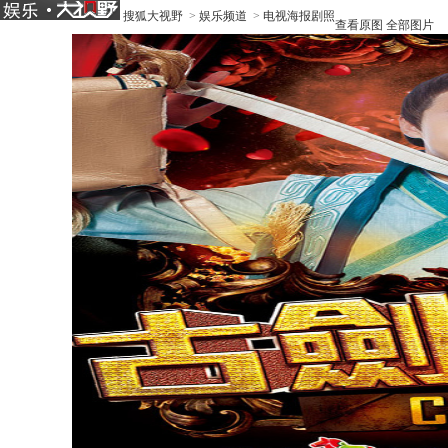
搜狐大视野
>
娱乐频道
>
电视海报剧照
查看原图
全部图片