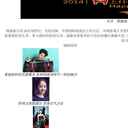
来源：
搜狐娱
搜狐娱乐讯 由欢瑞世纪、光线传媒、中国国际电视总公司出品，华斌影视工作
陈紫函特别主演，李小璐特别友情出演，戚薇友情客串的大型仙侠魔幻偶像大戏《
造2
编辑推荐
黄新皓时尚写真曝光 多种风格演绎不一样的魅力
郭玮洁美图露出 变身元气少女