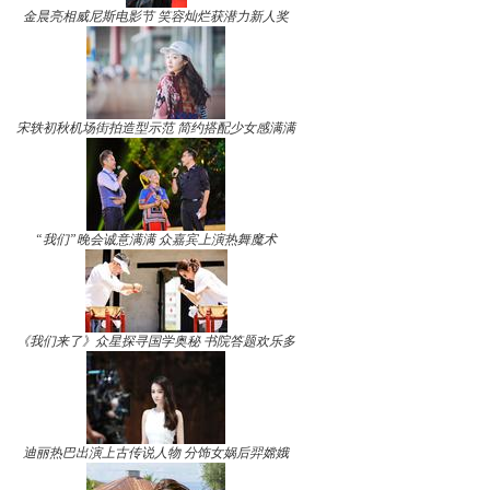
金晨亮相威尼斯电影节 笑容灿烂获潜力新人奖
宋轶初秋机场街拍造型示范 简约搭配少女感满满
“我们”晚会诚意满满 众嘉宾上演热舞魔术
《我们来了》众星探寻国学奥秘 书院答题欢乐多
迪丽热巴出演上古传说人物 分饰女娲后羿嫦娥