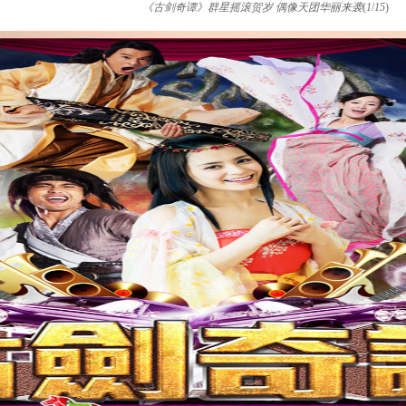
《古剑奇谭》群星摇滚贺岁 偶像天团华丽来袭
(
1
/
15
)