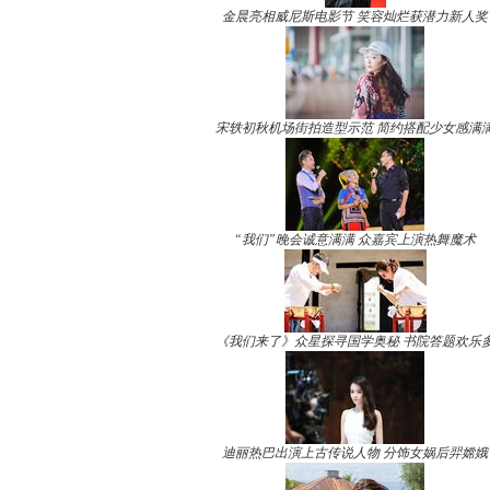
金晨亮相威尼斯电影节 笑容灿烂获潜力新人奖
宋轶初秋机场街拍造型示范 简约搭配少女感满
“我们”晚会诚意满满 众嘉宾上演热舞魔术
《我们来了》众星探寻国学奥秘 书院答题欢乐
迪丽热巴出演上古传说人物 分饰女娲后羿嫦娥