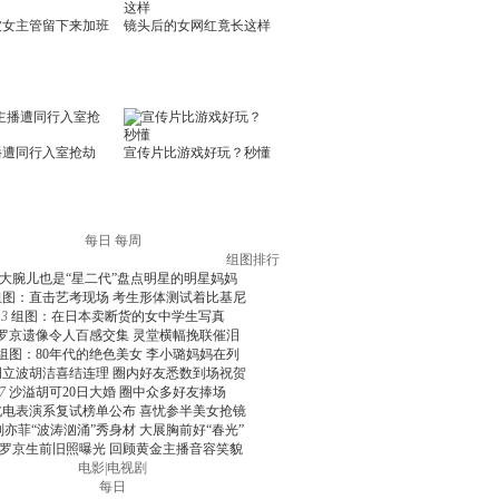
每日
每周
组图排行
大腕儿也是“星二代”盘点明星的明星妈妈
组图：直击艺考现场 考生形体测试着比基尼
3
组图：在日本卖断货的女中学生写真
罗京遗像令人百感交集 灵堂横幅挽联催泪
组图：80年代的绝色美女 李小璐妈妈在列
周立波胡洁喜结连理 圈内好友悉数到场祝贺
7
沙溢胡可20日大婚 圈中众多好友捧场
北电表演系复试榜单公布 喜忧参半美女抢镜
刘亦菲“波涛汹涌”秀身材 大展胸前好“春光”
罗京生前旧照曝光 回顾黄金主播音容笑貌
电影
|
电视剧
每日