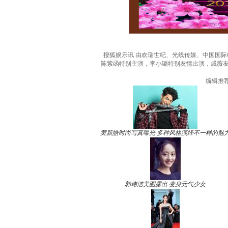
搜狐娱乐讯 由欢瑞世纪、光线传媒、中国国
陈紫函特别主演，李小璐特别友情出演，戚薇
编辑推
黄新皓时尚写真曝光 多种风格演绎不一样的魅
郭玮洁美图露出 变身元气少女