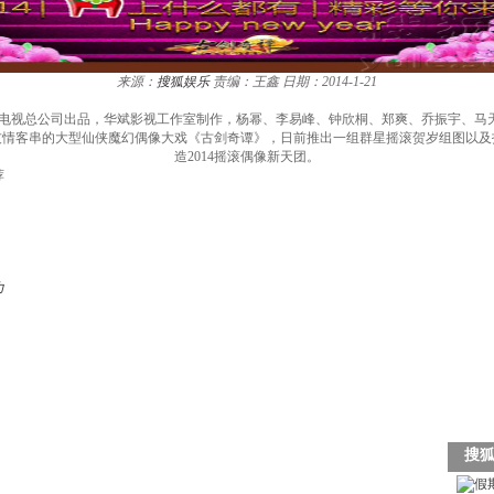
来源：
搜狐娱乐
责编：王鑫
日期：2014-1-21
际电视总公司出品，华斌影视工作室制作，杨幂、李易峰、钟欣桐、郑爽、乔振宇、马
友情客串的大型仙侠魔幻偶像大戏《古剑奇谭》，日前推出一组群星摇滚贺岁组图以及
造2014摇滚偶像新天团。
荐
力