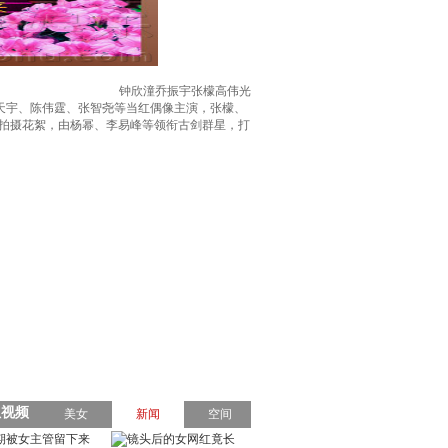
钟欣潼乔振宇张檬高伟光
天宇、陈伟霆、张智尧等当红偶像主演，张檬、
拍摄花絮，由杨幂、李易峰等领衔古剑群星，打