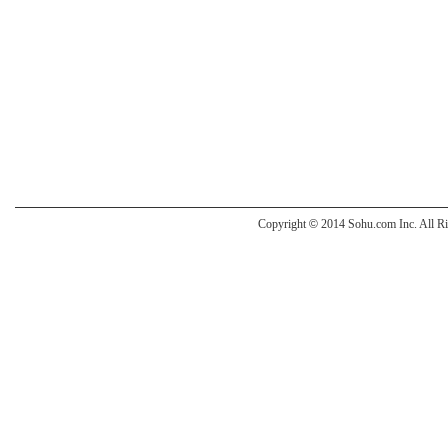
Copyright
©
2014 Sohu.com Inc. All