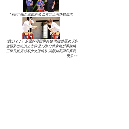
“我们”晚会诚意满满 众嘉宾上演热舞魔术
《我们来了》众星探寻国学奥秘 书院答题欢乐多
迪丽热巴出演上古传说人物 分饰女娲后羿嫦娥
王李丹妮变邻家少女清纯杀 笑颜如花回归真我
更多>>