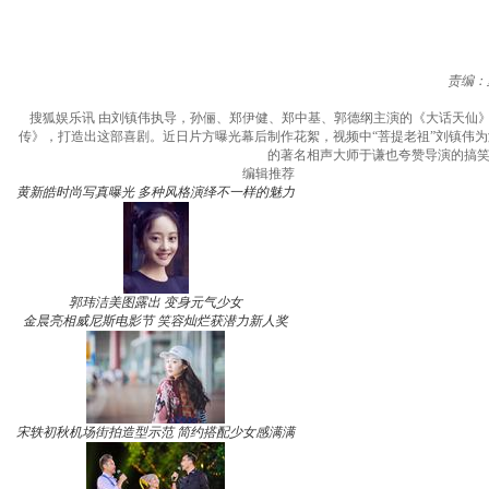
责编：
搜狐娱乐讯 由刘镇伟执导，孙俪、郑伊健、郑中基、郭德纲主演的《大话天仙
传》，打造出这部喜剧。近日片方曝光幕后制作花絮，视频中“菩提老祖”刘镇伟
的著名相声大师于谦也夸赞导演的搞笑
编辑推荐
黄新皓时尚写真曝光 多种风格演绎不一样的魅力
郭玮洁美图露出 变身元气少女
金晨亮相威尼斯电影节 笑容灿烂获潜力新人奖
宋轶初秋机场街拍造型示范 简约搭配少女感满满